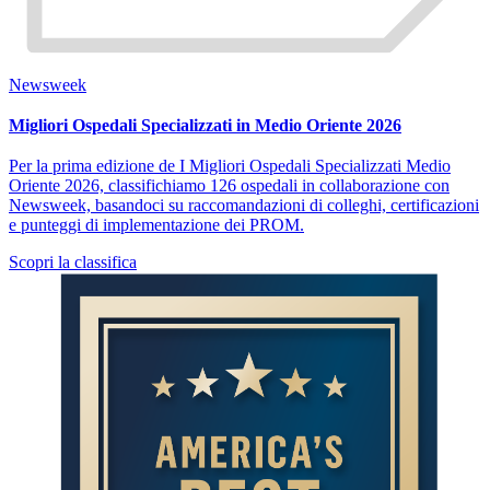
Newsweek
Migliori Ospedali Specializzati in Medio Oriente 2026
Per la prima edizione de I Migliori Ospedali Specializzati Medio
Oriente 2026, classifichiamo 126 ospedali in collaborazione con
Newsweek, basandoci su raccomandazioni di colleghi, certificazioni
e punteggi di implementazione dei PROM.
Scopri la classifica