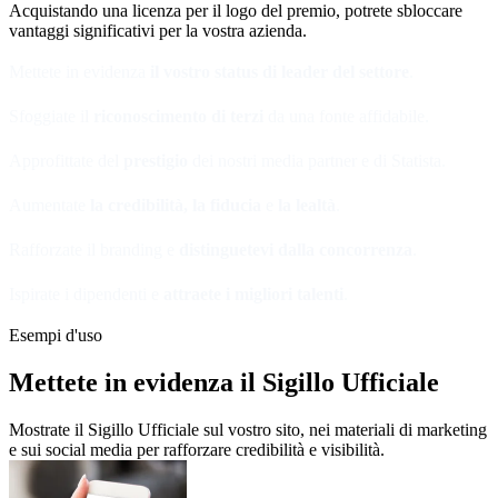
Acquistando una licenza per il logo del premio, potrete sbloccare
vantaggi significativi per la vostra azienda.
Mettete in evidenza
il vostro
status di leader del settore
.
Sfoggiate il
riconoscimento di terzi
da una fonte affidabile.
Approfittate del
prestigio
dei nostri media partner e di Statista.
Aumentate
la credibilità, la fiducia
e
la lealtà
.
Rafforzate il branding e
distinguetevi dalla concorrenza
.
Ispirate i dipendenti e
attraete i migliori talenti
.
Esempi d'uso
Mettete in evidenza il Sigillo Ufficiale
Mostrate il Sigillo Ufficiale sul vostro sito, nei materiali di marketing
e sui social media per rafforzare credibilità e visibilità.