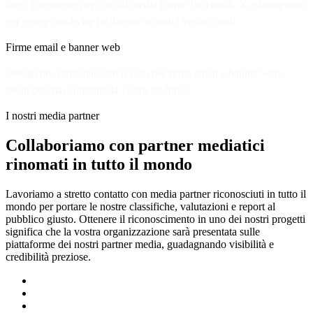
logo. Formattate per i social media (come Facebook, X e Instagram)
per essere condivise facilmente su tutti i vostri canali.
Firme email e banner web
Design pre-formattati con il logo per firme email e banner web,
ideali per massimizzare la vostra visibilità.
I nostri media partner
Collaboriamo con partner mediatici
rinomati in tutto il mondo
Lavoriamo a stretto contatto con media partner riconosciuti in tutto il
mondo per portare le nostre classifiche, valutazioni e report al
pubblico giusto. Ottenere il riconoscimento in uno dei nostri progetti
significa che la vostra organizzazione sarà presentata sulle
piattaforme dei nostri partner media, guadagnando visibilità e
credibilità preziose.