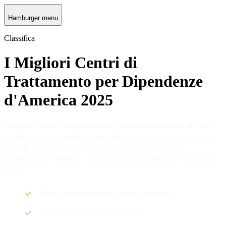
Hamburger menu
Classifica
I Migliori Centri di
Trattamento per Dipendenze
d'America 2025
I Migliori Centri di Trattamento delle Dipendenze in America 2025
sono
stati identificati utilizzando una metodologia rigorosa che ha integrato un
sondaggio online nazionale per i punteggi di reputazione, i dati di
accreditamento SAMHSA, i dati sui servizi di assistenza e le recensioni di
Google.
Basato su una metodologia chiara e dettagliata
Segmentato per città, stato e regione