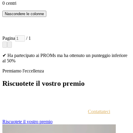
0
centri
Nascondere le colonne
Pagina
/ 1
✔ Ha partecipato ai PROMs ma ha ottenuto un punteggio inferiore
al 50%
Premiamo l'eccellenza
Riscuotete il vostro premio
Ogni azienda vincitrice viene contattata via email con istruzioni
sull'accesso al portale vincitori.
Non siete sicuri di aver ricevuto le istruzioni?
Contattateci
.
Riscuotete il vostro premio