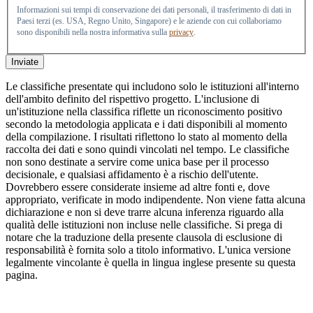
Informazioni sui tempi di conservazione dei dati personali, il trasferimento di dati in
Paesi terzi (es. USA, Regno Unito, Singapore) e le aziende con cui collaboriamo
sono disponibili nella nostra informativa sulla
privacy
.
Inviate
Le classifiche presentate qui includono solo le istituzioni all'interno
dell'ambito definito del rispettivo progetto. L'inclusione di
un'istituzione nella classifica riflette un riconoscimento positivo
secondo la metodologia applicata e i dati disponibili al momento
della compilazione. I risultati riflettono lo stato al momento della
raccolta dei dati e sono quindi vincolati nel tempo. Le classifiche
non sono destinate a servire come unica base per il processo
decisionale, e qualsiasi affidamento è a rischio dell'utente.
Dovrebbero essere considerate insieme ad altre fonti e, dove
appropriato, verificate in modo indipendente. Non viene fatta alcuna
dichiarazione e non si deve trarre alcuna inferenza riguardo alla
qualità delle istituzioni non incluse nelle classifiche. Si prega di
notare che la traduzione della presente clausola di esclusione di
responsabilità è fornita solo a titolo informativo. L'unica versione
legalmente vincolante è quella in lingua inglese presente su questa
pagina.