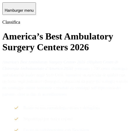
Hamburger menu
Classifica
America’s Best Ambulatory
Surgery Centers 2026
America’s Best Ambulatory Surgery Centers 2026 (Migliori Centri di
Chirurgia Ambulatoriale d'America 2026)
premiano i 700 centri chirurgici
ambulatoriali leader negli Stati Uniti, basandosi su metriche di qualità con
un focus sugli indicatori chirurgici, valutazioni da parte dei colleghi tramite
un sondaggio online nazionale e risultati da sondaggi sull'esperienza dei
pazienti, oltre ai dati di accreditamento.
Basato su una metodologia chiara e dettagliata
Segmentato per stati e regioni
Creato in collaborazione con Newsweek