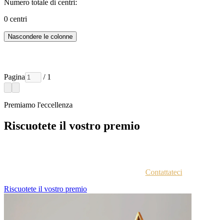
Numero totale di centri:
0
centri
Nascondere le colonne
Pagina
/ 1
Premiamo l'eccellenza
Riscuotete il vostro premio
Ogni azienda vincitrice viene contattata via email con istruzioni
sull'accesso al portale vincitori.
Non siete sicuri di aver ricevuto le istruzioni?
Contattateci
.
Riscuotete il vostro premio