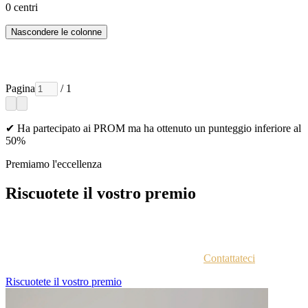
0
centri
Nascondere le colonne
Pagina
/ 1
✔ Ha partecipato ai PROM ma ha ottenuto un punteggio inferiore al
50%
Premiamo l'eccellenza
Riscuotete il vostro premio
Ogni azienda vincitrice viene contattata via email con istruzioni
sull'accesso al portale vincitori.
Non siete sicuri di aver ricevuto le istruzioni?
Contattateci
.
Riscuotete il vostro premio