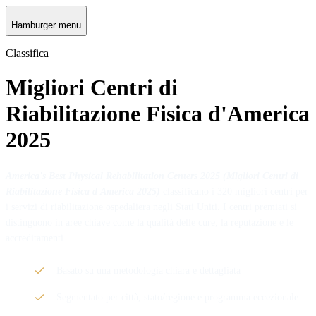
Hamburger menu
Classifica
Migliori Centri di
Riabilitazione Fisica d'America
2025
America's Best Physical Rehabilitation Centers 2025 (Migliori Centri di
Riabilitazione Fisica d'America 2025)
classificano i 320 migliori centri per
i servizi di riabilitazione ospedaliera negli Stati Uniti. I centri premiati si
distinguono in aree chiave come la qualità delle cure, la reputazione e le
accreditamenti.
Basato su una metodologia chiara e dettagliata
Segmentato per città, stato/regione e programma eccezionale