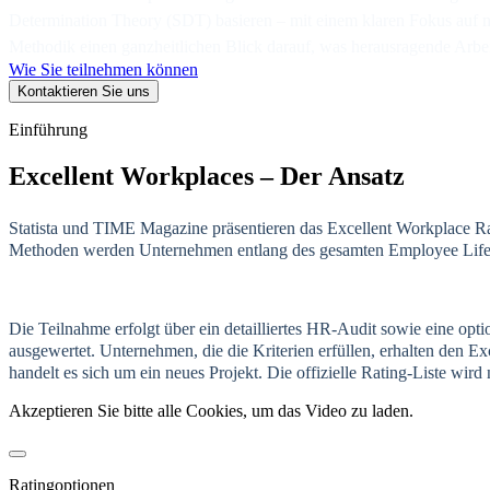
Determination Theory (SDT) basieren – mit einem klaren Fokus auf m
Methodik einen ganzheitlichen Blick darauf, was herausragende Arbei
Wie Sie teilnehmen können
Kontaktieren Sie uns
Einführung
Excellent Workplaces – Der Ansatz
Statista und TIME Magazine präsentieren das Excellent Workplace Ra
Methoden werden Unternehmen entlang des gesamten Employee Lifecyc
Die Teilnahme erfolgt über ein detailliertes HR-Audit sowie eine opt
ausgewertet. Unternehmen, die die Kriterien erfüllen, erhalten den
handelt es sich um ein neues Projekt. Die offizielle Rating-Liste wir
Akzeptieren Sie bitte alle Cookies, um das Video zu laden.
Ratingoptionen