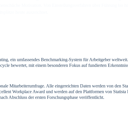
enschliche Motivation. Von Einstellungsverfahren über Führung bis hi
tsplätze heute auszeichnet.
ting, ein umfassendes Benchmarking-System für Arbeitgeber weltweit.
le bewertet, mit einem besonderen Fokus auf fundierten Erkenntniss
ionale Mitarbeiterumfrage. Alle eingereichten Daten werden von den Sta
 Excellent Workplace Award und werden auf den Plattformen von Statis
d nach Abschluss der ersten Forschungsphase veröffentlicht.