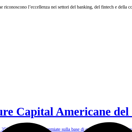
fiche riconoscono l’eccellenza nei settori del banking, del fintech e della 
ture Capital Americane del
50 aziende sono state premiate sulla base di quattro pilastri fondamenta