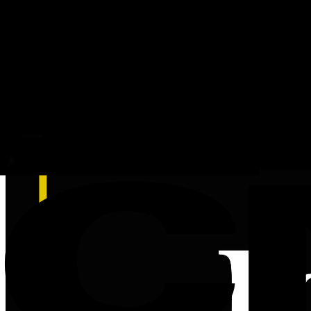
CNBC
Le Migliori Aziende Fintech al Mondo nel 2026
Per la quarta edizione di “World’s Top Fintech Companies 2026”, 500 a
Riscuoti il tuo premio