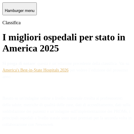
Hamburger menu
Classifica
I migliori ospedali per stato in
America 2025
Si prega di notare
: questa è un’edizione precedente della classifica. Vai su
America's Best-in-State Hospitals 2026
per vedere l’edizione del prossimo
anno.
Basato su un'indagine online a livello nazionale rivolta ai professionisti
della salute, metriche di qualità delle cure, dati di accreditamento, dati sulla
soddisfazione dei pazienti e un'indagine sull'implementazione dei PROMs, i
principali ospedali a livello statale sono stati premiati per la seconda volta in
collaborazione con Newsweek.