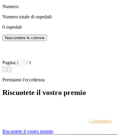
Numero:
Numero totale di ospedali:
0
ospedali
Nascondere le colonne
Pagina
/ 1
Premiamo l'eccellenza
Riscuotete il vostro premio
Ogni azienda vincitrice viene contattata via email con istruzioni
sull'accesso al portale vincitori.
Non siete sicuri di aver ricevuto le istruzioni?
Contattateci
.
Riscuotete il vostro premio