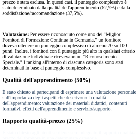
prezzo è stata esclusa. In questi casi, il punteggio complessivo è
stato determinato dalla qualità dell'apprendimento (62,5%) e dalla
soddisfazione/raccomandazione (37,5%).
Valutazione:
Per essere riconosciuto come uno dei "Migliori
Fornitori di Formazione Continua in Germania," un fornitore
doveva ottenere un punteggio complessivo di almeno 70 su 100
punti. Inoltre, i fornitori con il punteggio più alto in qualsiasi criterio
di valutazione individuale ricevevano un "Riconoscimento
Speciale." I ranking all'interno di ciascuna categoria sono stati
determinati in base al punteggio complessivo.
Qualità dell'apprendimento (50%)
È stato chiesto ai partecipanti di esprimere una valutazione personale
sull'importanza degli aspetti che descrivono la qualità
dell'apprendimento: valutazione dei materiali didattici, contenuti
formativi, effetti dell'apprendimento e servizio/supporto.
Rapporto qualità-prezzo (25%)
È stato chiesto agli utenti se ritenessero adeguato il rapporto qualità-
prezzo del fornitore in una determinata categoria.