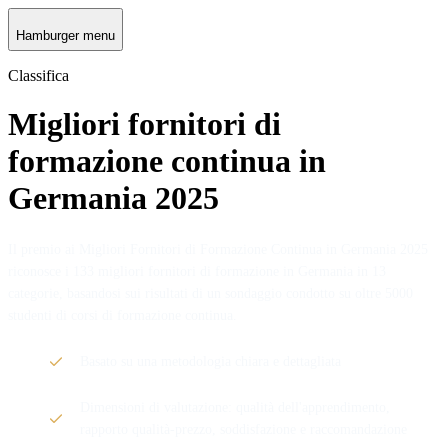
Hamburger menu
Classifica
Migliori fornitori di
formazione continua in
Germania 2025
Il premio ai Migliori Fornitori di Formazione Continua in Germania 2025
riconosce i 133 migliori fornitori di formazione in Germania in 13
categorie, basandosi sui risultati di un sondaggio condotto su oltre 5000
studenti di corsi di formazione continua.
Basato su una metodologia chiara e dettagliata
Dimensioni di valutazione: qualità dell'apprendimento,
rapporto qualità-prezzo, soddisfazione e raccomandazione