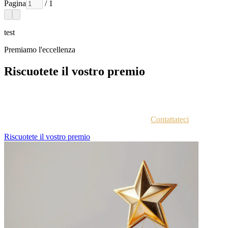
Pagina
/ 1
test
Premiamo l'eccellenza
Riscuotete il vostro premio
Ogni azienda vincitrice viene contattata via email con istruzioni
sull'accesso al portale vincitori.
Non siete sicuri di aver ricevuto le istruzioni?
Contattateci
.
Riscuotete il vostro premio