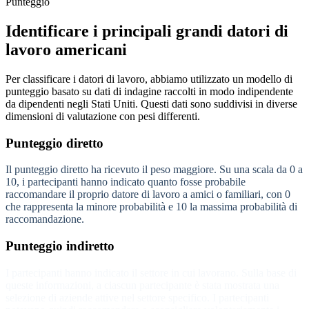
Punteggio
Identificare i principali grandi datori di
lavoro americani
Per classificare i datori di lavoro, abbiamo utilizzato un modello di
punteggio basato su dati di indagine raccolti in modo indipendente
da dipendenti negli Stati Uniti. Questi dati sono suddivisi in diverse
dimensioni di valutazione con pesi differenti.
Punteggio diretto
Il punteggio diretto ha ricevuto il peso maggiore. Su una scala da 0 a
10, i partecipanti hanno indicato quanto fosse probabile
raccomandare il proprio datore di lavoro a amici o familiari, con 0
che rappresenta la minore probabilità e 10 la massima probabilità di
raccomandazione.
Punteggio indiretto
I partecipanti hanno indicato il settore in cui lavorano. Sulla base di
queste informazioni, a ciascun partecipante è stata mostrata una
selezione di aziende attive nel settore specifico. I partecipanti