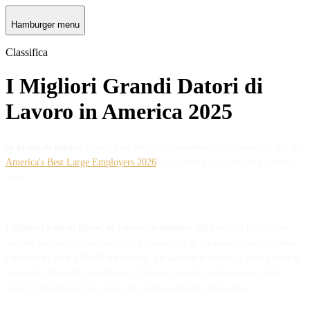
Hamburger menu
Classifica
I Migliori Grandi Datori di
Lavoro in America 2025
Si prega di notare
: questa è un’edizione precedente della classifica. Vai su
America's Best Large Employers 2026
per vedere l’edizione del prossimo
anno.
I Migliori Grandi Datori di Lavoro in America 2025
premia le migliori
aziende per cui lavorare negli USA, basandosi su un'indagine indipendente
condotta su oltre 218.000 dipendenti. Le aziende premiate si distinguono in
aree come stipendio, condizioni di lavoro, crescita professionale e altri
aspetti fondamentali per creare un ottimo ambiente lavorativo.