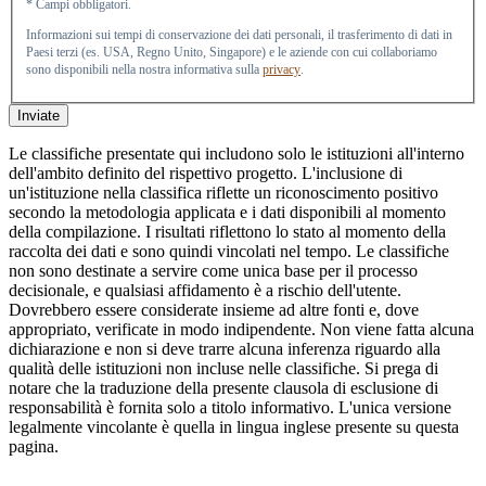
* Campi obbligatori.
Informazioni sui tempi di conservazione dei dati personali, il trasferimento di dati in
Paesi terzi (es. USA, Regno Unito, Singapore) e le aziende con cui collaboriamo
sono disponibili nella nostra informativa sulla
privacy
.
Inviate
Le classifiche presentate qui includono solo le istituzioni all'interno
dell'ambito definito del rispettivo progetto. L'inclusione di
un'istituzione nella classifica riflette un riconoscimento positivo
secondo la metodologia applicata e i dati disponibili al momento
della compilazione. I risultati riflettono lo stato al momento della
raccolta dei dati e sono quindi vincolati nel tempo. Le classifiche
non sono destinate a servire come unica base per il processo
decisionale, e qualsiasi affidamento è a rischio dell'utente.
Dovrebbero essere considerate insieme ad altre fonti e, dove
appropriato, verificate in modo indipendente. Non viene fatta alcuna
dichiarazione e non si deve trarre alcuna inferenza riguardo alla
qualità delle istituzioni non incluse nelle classifiche. Si prega di
notare che la traduzione della presente clausola di esclusione di
responsabilità è fornita solo a titolo informativo. L'unica versione
legalmente vincolante è quella in lingua inglese presente su questa
pagina.