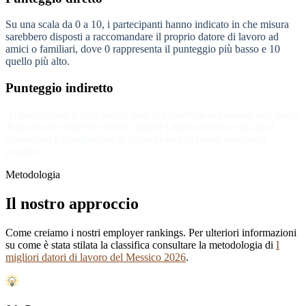
Su una scala da 0 a 10, i partecipanti hanno indicato in che misura
sarebbero disposti a raccomandare il proprio datore di lavoro ad
amici o familiari, dove 0 rappresenta il punteggio più basso e 10
quello più alto.
Punteggio indiretto
Ai partecipanti è stata inoltre data la possibilità di valutare altri datori
di lavoro nei rispettivi settori, oppure i datori di lavoro di amici,
conoscenti e familiari che si erano distinti in modo positivo o
negativo.
Metodologia
Il nostro approccio
Come creiamo i nostri employer rankings. Per ulteriori informazioni
su come è stata stilata la classifica consultare la metodologia di
I
migliori datori di lavoro del Messico 2026
.