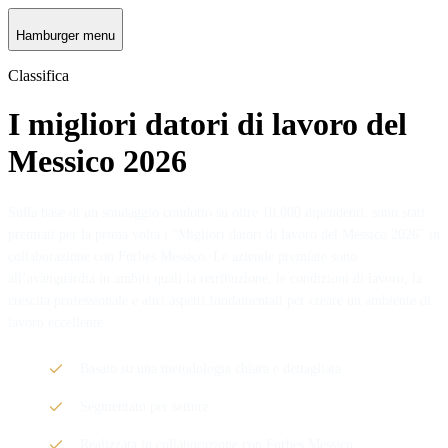
Hamburger menu
Classifica
I migliori datori di lavoro del
Messico 2026
Sulla base di un sondaggio condotto su oltre 10.000 dipendenti, sono stati
premiati per la prima volta i "Migliori datori di lavoro del Messico 2026" in
collaborazione con Forbes Messico. Le aziende premiate sono
all’avanguardia in ambiti quali la retribuzione, le condizioni di lavoro, la
crescita professionale e altri aspetti fondamentali per creare un ambiente di
lavoro eccellente.
Basato su una metodologia chiara e dettagliata
Segmentato per settore
Realizzata in collaborazione con Forbes Messico