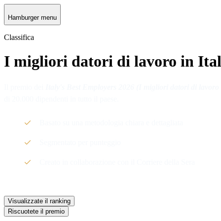
Hamburger menu
Classifica
I migliori datori di lavoro in Ita
Il premio dei
Italy's Best Employers 2026 (I migliori datori di lavoro 
di 20.000 dipendenti in tutto il paese.
Basato su una metodologia chiara e dettagliata
Segmentato per punteggio
Creato in collaborazione con il Corriere della Sera
Visualizzate il ranking
Riscuotete il premio