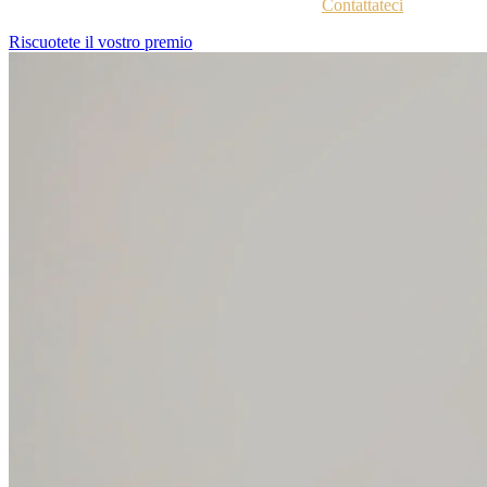
Non siete sicuri di aver ricevuto le istruzioni?
Contattateci
.
Riscuotete il vostro premio