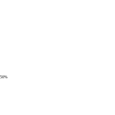
l 50%
cesso al portale vincitori.