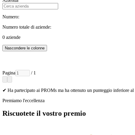
Azienda
Numero:
Numero totale di aziende:
0
aziende
Nascondere le colonne
Pagina
/ 1
✔ Ha partecipato ai PROMs ma ha ottenuto un punteggio inferiore a
Premiamo l'eccellenza
Riscuotete il vostro premio
Ogni azienda vincitrice viene contattata via email con istruzioni sull'ac