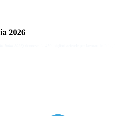
lia 2026
in Italia 2026)
riconosce le 450 migliori aziende per lavorare in Italia