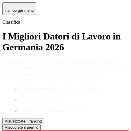
Hamburger menu
Classifica
I Migliori Datori di Lavoro in
Germania 2026
I Migliori Datori di Lavoro in Germania 2026 (Deutschlands Beste
Arbeitgeber 2026) premiano le aziende top per cui lavorare in Germania,
basandosi su un sondaggio online di oltre 20.000 dipendenti.
Basato su una metodologia chiara e dettagliata
Segmentato per settore
Creato in collaborazione con Stern
Visualizzate il ranking
Riscuotete il premio