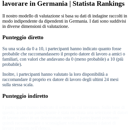
lavorare in Germania | Statista Rankings
Il nostro modello di valutazione si basa su dati di indagine raccolti in
modo indipendente da dipendenti in Germania. I dati sono suddivisi
in diverse dimensioni di valutazione.
Punteggio diretto
Su una scala da 0 a 10, i partecipanti hanno indicato quanto fosse
probabile che raccomandassero il proprio datore di lavoro a amici o
familiari, con valori che andavano da 0 (meno probabile) a 10 (più
probabile).
Inoltre, i partecipanti hanno valutato la loro disponibilità a
raccomandare il proprio ex datore di lavoro degli ultimi 24 mesi
sulla stessa scala.
Punteggio indiretto
I partecipanti hanno indicato il settore in cui lavorano. Sulla base di
questo, a ciascun partecipante è stata mostrata una selezione di datori
di lavoro attivi in un determinato settore. I partecipanti potevano
quindi raccomandare o sconsigliare volontariamente i datori di
lavoro presenti nell'elenco.