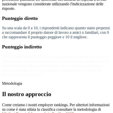
nazionale vengono considerate utilizzando l'indicizzazione delle
risposte.
Punteggio diretto
Su una scala da 0 a 10, i rispondenti indicano quanto siano propensi
a raccomandare il proprio datore di lavoro a amici o familiari, con 0
che rappresenta il punteggio peggiore e 10 il migliore.
Punteggio indiretto
I rispondenti indicano il settore in cui lavorano. Sulla base di queste
informazioni, a ciascun rispondente viene mostrata una selezione di
datori di lavoro attivi nel settore specifico. I rispondenti possono
quindi raccomandare o sconsigliare volontariamente i datori di
lavoro presenti nell'elenco.
Metodologia
Il nostro approccio
Come creiamo i nostri employer rankings. Per ulteriori informazioni
su come è stata stilata la classifica consultare la metodologia di