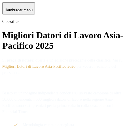
Hamburger menu
Classifica
Migliori Datori di Lavoro Asia-
Pacifico 2025
Si prega di notare
: questa è un’edizione precedente della classifica. Vai su
Migliori Datori di Lavoro Asia-Pacifico 2026
per vedere l’edizione del
prossimo anno.
Basato su un'indagine indipendente condotta su un vasto campione di oltre
50.000 dipendenti, i 500 migliori datori di lavoro nella regione Asia-
Pacifico sono stati premiati per la prima volta in collaborazione con il
Financial Times.
Metodologia chiara e dettagliata