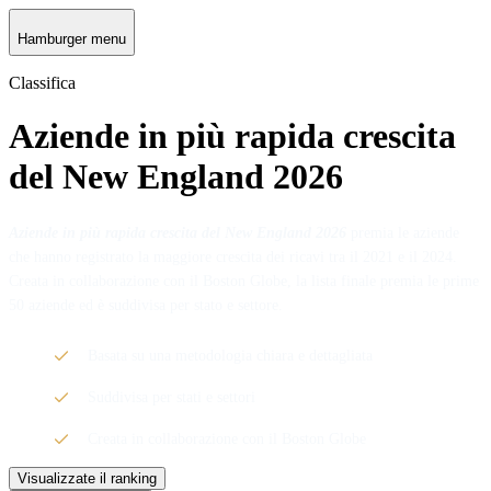
Hamburger menu
Classifica
Aziende in più rapida crescita
del New England 2026
Aziende in più rapida crescita del New England 2026
premia le aziende
che hanno registrato la maggiore crescita dei ricavi tra il 2021 e il 2024.
Creata in collaborazione con il Boston Globe, la lista finale premia le prime
50 aziende ed è suddivisa per stato e settore.
Basata su una metodologia chiara e dettagliata
Suddivisa per stati e settori
Creata in collaborazione con il Boston Globe
Visualizzate il ranking