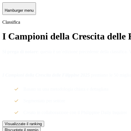
Hamburger menu
Classifica
I Campioni della Crescita delle 
Si prega di notare
: questa è un’edizione precedente della classifica. 
I Campioni della Crescita delle Filippine 2025
premiano le 50 migliori
Basato su una metodologia chiara e dettagliata
Segmentato per settore
Creato in collaborazione con il Philippine Daily Inquirer
Visualizzate il ranking
Riscuotete il premio