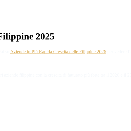
Filippine 2025
Vai su
Aziende in Più Rapida Crescita delle Filippine 2026
per vedere l’
 aziende filippine con la crescita di fatturato più forte tra il 2020 e il 2