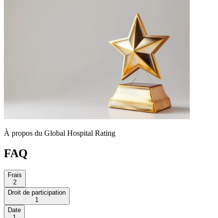
À propos du Global Hospital Rating
FAQ
Frais
2
Droit de participation
1
Date
1