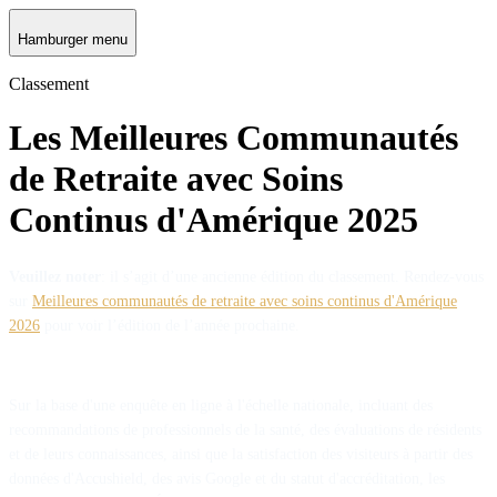
Hamburger menu
Classement
Les Meilleures Communautés
de Retraite avec Soins
Continus d'Amérique 2025
Veuillez noter
: il s’agit d’une ancienne édition du classement. Rendez-vous
sur
Meilleures communautés de retraite avec soins continus d'Amérique
2026
pour voir l’édition de l’année prochaine.
Sur la base d'une enquête en ligne à l'échelle nationale, incluant des
recommandations de professionnels de la santé, des évaluations de résidents
et de leurs connaissances, ainsi que la satisfaction des visiteurs à partir des
données d'Accushield, des avis Google et du statut d'accréditation, les