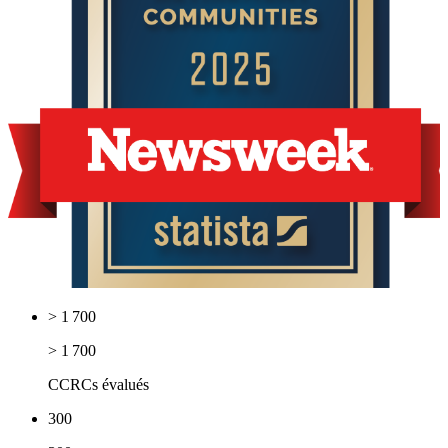
> 1 700
> 1 700
CCRCs évalués
300