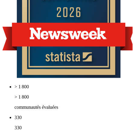
> 1 800
> 1 800
communautés évaluées
330
330