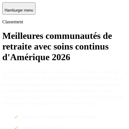
Hamburger menu
Classement
Meilleures communautés de
retraite avec soins continus
d'Amérique 2026
Les meilleures communautés de retraite avec soins continus d'Amérique
2026 récompensent les 330 meilleures communautés aux États-Unis sur la
base d'enquêtes en ligne nationales qui incluent des recommandations de
professionnels de la santé et des évaluations de résidents et de leurs
connaissances, ainsi que des données de satisfaction des visiteurs provenant
d'Accushield, de l'accréditation CARF et des avis Google.
Basé sur une méthodologie claire et détaillée
Segmenté par ville et État