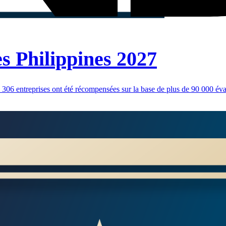
es Philippines 2027
, 306 entreprises ont été récompensées sur la base de plus de 90 000 éval