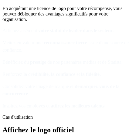
En acquérant une licence de logo pour votre récompense, vous
pouvez débloquer des avantages significatifs pour votre
organisation.
Affichez aisément
votre statut de leader dans le secteur
.
Mettez en valeur une
reconnaissance tierce
issue d'une source de
confiance.
Bénéficiez du
prestige
de nos partenaires médias et de Statista.
Renforcez
la crédibilité, la confiance
et
la fidélité.
Consolidez votre image de marque et
démarquez-vous de la
concurrence
.
Inspirez vos employés et
attirez les meilleurs talents
.
Cas d'utilisation
Affichez le logo officiel