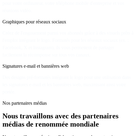
pour votre ordinateur, votre téléphone mobile d'entreprise et vos
réunions vidéo.
Graphiques pour réseaux sociaux
Créez de l'engouement parmi vos abonnés grâce à des visuels prêts à
l'emploi intégrant le logo. Formatés pour les réseaux sociaux (ex. :
Facebook, X et Instagram), ils vous permettent de partager
facilement la récompense sur tous vos canaux.
Signatures e-mail et bannières web
Des designs pré-formatés intégrant le logo pour une utilisation dans
les signatures e-mail et les bannières web, maximisant ainsi votre
portée.
Nos partenaires médias
Nous travaillons avec des partenaires
médias de renommée mondiale