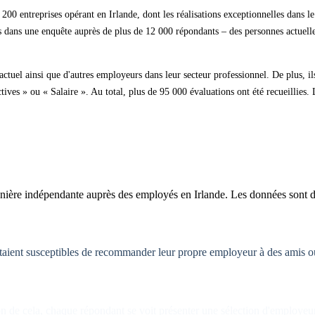
e 200 entreprises opérant en Irlande, dont les réalisations exceptionnelles dans 
ies dans une enquête auprès de plus de 12 000 répondants – des personnes actuel
el ainsi que d'autres employeurs dans leur secteur professionnel. De plus, ils o
s » ou « Salaire ». Au total, plus de 95 000 évaluations ont été recueillies. La 
nière indépendante auprès des employés en Irlande. Les données sont di
étaient susceptibles de recommander leur propre employeur à des amis ou 
ion de cela, chaque répondant se voit présenter une sélection d'employeu