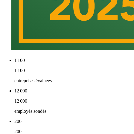
1 100
1 100
entreprises évaluées
12 000
12 000
employés sondés
200
200