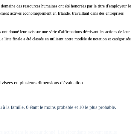
le domaine des ressources humaines ont été honorées par le titre d'employeur le
lement actives économiquement en Irlande, travaillant dans des entreprises
nt donné leur avis sur une série d'affirmations décrivant les actions de leur
liste finale a été classée en utilisant notre modèle de notation et catégorisée
visées en plusieurs dimensions d'évaluation.
à la famille, 0 étant le moins probable et 10 le plus probable.
rs actifs dans le secteur donné. Les répondants peuvent ensuite