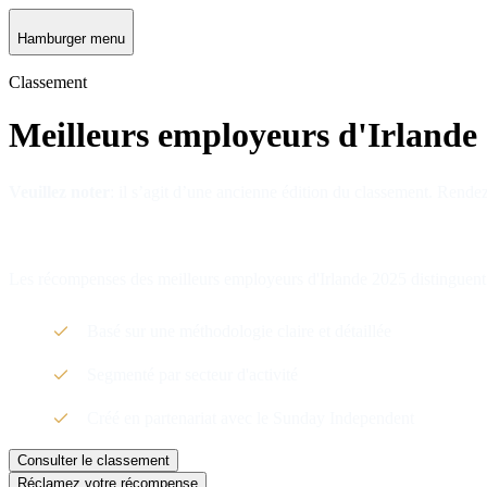
Hamburger menu
Classement
Meilleurs employeurs d'Irlande
Veuillez noter
: il s’agit d’une ancienne édition du classement. Rend
Les récompenses des meilleurs employeurs d'Irlande 2025 distinguent l
Basé sur une méthodologie claire et détaillée
Segmenté par secteur d'activité
Créé en partenariat avec le Sunday Independent
Consulter le classement
Réclamez votre récompense