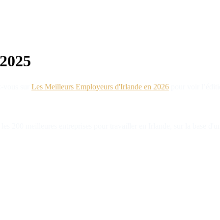
 2025
ez-vous sur
Les Meilleurs Employeurs d'Irlande en 2026
pour voir l’édit
es 200 meilleures entreprises pour travailler en Irlande, sur la base 