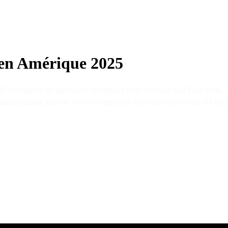
 en Amérique 2025
istinguent les meilleures entreprises pour travailler aux États-Unis, 
 indépendante, plus de 160 000 employés ont fourni des retours sur les en