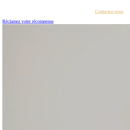
Chaque lauréat est contacté par e-mail avec des instructions pour acc
Vous n'êtes pas sûr d'avoir reçu ces informations ?
Contactez-nous
.
Réclamez votre récompense