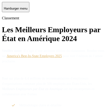
Hamburger menu
Classement
Les Meilleurs Employeurs par
État en Amérique 2024
Veuillez noter
: il s’agit d’une ancienne édition du classement. Rendez-vous
sur
America's Best-In-State Employers 2025
pour voir l’édition de l’année
prochaine.
Basé sur plus de 4,4 millions de recommandations d'employeurs
d'organisations comptant plus de 500 employés aux États-Unis, les
Meilleurs Employeurs par État en Amérique
ont été récompensés en
collaboration avec Forbes.
Méthodologie claire et détaillée