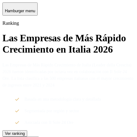
Hamburger menu
Ranking
Las Empresas de Más Rápido
Crecimiento en Italia 2026
Las Empresas de Más Rápido Crecimiento de Italia (Leader della Crescita)
2026 fueron identificadas por octava vez en colaboración con Il Sole 24
Ore. La lista clasifica a las 500 empresas italianas con el mayor crecimiento
de ingresos entre 2021 y 2024.
Basada en una metodología clara y detallada
Segmentada por región y sector
Asociada con Il Sole 24 Ore
Ver ranking