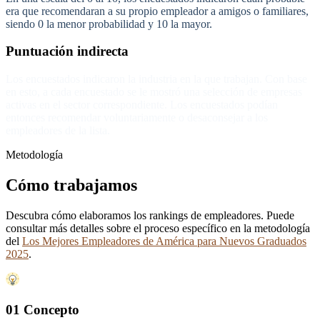
era que recomendaran a su propio empleador a amigos o familiares,
siendo 0 la menor probabilidad y 10 la mayor.
Puntuación indirecta
Los encuestados indicaron la industria en la que trabajan. Con base
en esto, a cada encuestado se le mostró una selección de empresas
activas en el sector correspondiente. Los encuestados podían
entonces recomendar voluntariamente o desaconsejar a los
empleadores de la lista.
Metodología
Cómo trabajamos
Descubra cómo elaboramos los rankings de empleadores. Puede
consultar más detalles sobre el proceso específico en la metodología
del
Los Mejores Empleadores de América para Nuevos Graduados
2025
.
01 Concepto