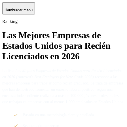
Hamburger menu
Ranking
Las Mejores Empresas de
Estados Unidos para Recién
Licenciados en 2026
La lista
Las Mejores Empresas de Estados Unidos para Recién Licenciados
en 2026 (America's Best Employers for New Grads 2026)
reconoce a las
mejores empresas para trabajar como recién graduado. Se trata de empresas
que han demostrado fomentar un entorno laboral positivo, según una
encuesta independiente realizada a más de 100 000 jóvenes profesionales
que trabajan en empresas con al menos 1 000 empleados en Estados Unidos.
Basado en una metodología clara y detallada
Segmentado por sector