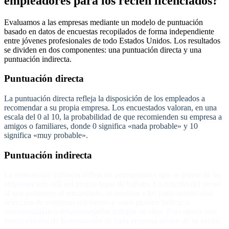
empleadores para los recién licenciados?
Evaluamos a las empresas mediante un modelo de puntuación
basado en datos de encuestas recopilados de forma independiente
entre jóvenes profesionales de todo Estados Unidos. Los resultados
se dividen en dos componentes: una puntuación directa y una
puntuación indirecta.
Puntuación directa
La puntuación directa refleja la disposición de los empleados a
recomendar a su propia empresa. Los encuestados valoran, en una
escala del 0 al 10, la probabilidad de que recomienden su empresa a
amigos o familiares, donde 0 significa «nada probable» y 10
significa «muy probable».
Puntuación indirecta
La puntuación indirecta refleja las percepciones que se tienen de las
empresas más allá del propio lugar de trabajo. En función del sector
al que pertenece el encuestado, se muestra a los participantes una
selección de empresas relevantes y estos pueden indicar si
recomendarían o desaconsejarían trabajar en ellas. Esto ofrece una
visión externa de la reputación de cada empresa dentro de su sector.