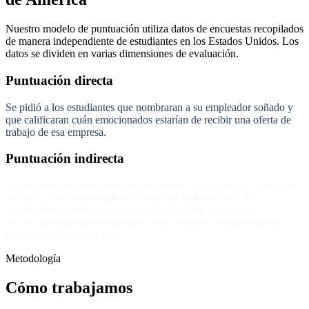
Nuestro modelo de puntuación utiliza datos de encuestas recopilados
de manera independiente de estudiantes en los Estados Unidos. Los
datos se dividen en varias dimensiones de evaluación.
Puntuación directa
Se pidió a los estudiantes que nombraran a su empleador soñado y
que calificaran cuán emocionados estarían de recibir una oferta de
trabajo de esa empresa.
Puntuación indirecta
Los encuestados indicaron la industria en la que trabajan. Con base
en esto, a cada encuestado se le muestra una selección de
empleadores activos en un sector determinado. Luego, los
encuestados pueden recomendar o desaconsejar voluntariamente a
los empleadores de la lista.
Metodología
Cómo trabajamos