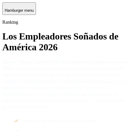
Hamburger menu
Ranking
Los Empleadores Soñados de
América 2026
America's Dream Employers 2026 (Los Empleadores Soñados de América
2026)
reconoce los lugares de trabajo más deseados en los Estados Unidos:
empresas que inspiran ambición entre los estudiantes y reciben un fuerte
respaldo de sus propios empleados. La clasificación se basa en una encuesta
independiente de estudiantes universitarios en EE. UU. y en la
retroalimentación de los empleados, evaluando con qué frecuencia las
organizaciones son nombradas "empleadores soñados" y sus calificaciones
generales como empleadores.
Basado en una metodología clara y detallada