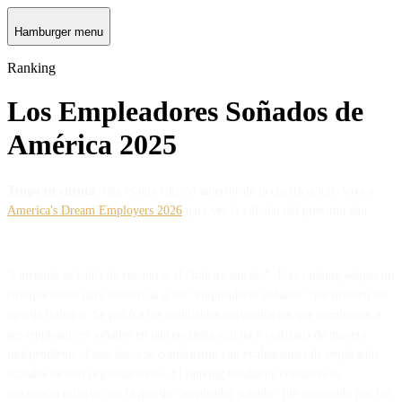
Hamburger menu
Ranking
Los Empleadores Soñados de
América 2025
Tenga en cuenta
: esta es una edición anterior de la clasificación. Vaya a
America's Dream Employers 2026
para ver la edición del próximo año.
A menudo se habla de encontrar el "trabajo soñado". Este ranking adopta un
enfoque único para identificar a los "empleadores soñados" que ofrecen ese
tipo de trabajos. Se pidió a los estudiantes universitarios que nombraran a
sus empleadores soñados en una encuesta amplia y realizada de manera
independiente. Estos datos se combinaron con evaluaciones de empleados
actuales de esas organizaciones. El ranking resultante considera la
frecuencia relativa con la que un "empleador soñado" fue nominado por los