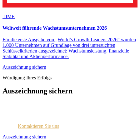
TIME
Weltweit führende Wachstumsunternehmen 2026
Für die erste Ausgabe von „World’s Growth Leaders 2026“ wurden
1.000 Unternehmen auf Grundlage von drei untersuchten
Schlüsselkriterien ausgezeichnet: Wachstumsleistung, finanzielle
Stabilität und Aktienperformance.
Auszeichnung sichern
Würdigung Ihres Erfolgs
Auszeichnung sichern
Jedes ausgezeichnete Unternehmen wird per E-Mail mit
Zugangsdaten für das Lizenzportal kontaktiert.
Sind Sie sich nicht sicher, ob Sie diese Information erhalten
haben?
Kontaktieren Sie uns
.
Auszeichnung sichern