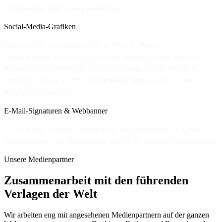
Firmenhandy und Videokonferenzen.
Social-Media-Grafiken
Erzeugen Sie Aufmerksamkeit bei Ihren Followern mit
einsatzbereiten Visuals, die das Logo enthalten. Diese sind speziell
für Social-Media-Plattformen wie Facebook, X und Instagram
formatiert, sodass Sie die Auszeichnung mühelos auf all Ihren
Kanälen teilen können.
E-Mail-Signaturen & Webbanner
Vorgefertigte Designs mit dem Logo zur Verwendung in E-Mail-
Signaturleisten und Webbannern, um die Reichweite zu maximieren.
Unsere Medienpartner
Zusammenarbeit mit den führenden
Verlagen der Welt
Wir arbeiten eng mit angesehenen Medienpartnern auf der ganzen