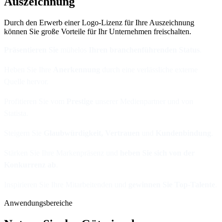
Auszeichnung
Durch den Erwerb einer Logo-Lizenz für Ihre Auszeichnung
können Sie große Vorteile für Ihr Unternehmen freischalten.
Präsentieren
Sie
mühelos
Ihren branchenführenden Status
.
Heben Sie Ihre
Anerkennung
durch eine verlässliche externe
Quelle hervor.
Profitieren Sie vom
Prestige
unserer Medienpartner und von
Statista.
Steigern Sie
Glaubwürdigkeit, Vertrauen
und
Kundenbindung
.
Stärken Sie Ihre Markenpräsenz und
heben Sie sich von der
Konkurrenz ab
.
Inspirieren Sie Ihre Mitarbeitenden und
gewinnen Sie Top-Talente
.
Anwendungsbereiche