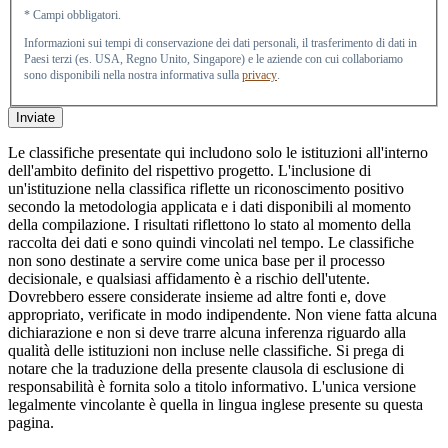
* Campi obbligatori.
Informazioni sui tempi di conservazione dei dati personali, il trasferimento di dati in
Paesi terzi (es. USA, Regno Unito, Singapore) e le aziende con cui collaboriamo
sono disponibili nella nostra informativa sulla
privacy
.
Inviate
Le classifiche presentate qui includono solo le istituzioni all'interno
dell'ambito definito del rispettivo progetto. L'inclusione di
un'istituzione nella classifica riflette un riconoscimento positivo
secondo la metodologia applicata e i dati disponibili al momento
della compilazione. I risultati riflettono lo stato al momento della
raccolta dei dati e sono quindi vincolati nel tempo. Le classifiche
non sono destinate a servire come unica base per il processo
decisionale, e qualsiasi affidamento è a rischio dell'utente.
Dovrebbero essere considerate insieme ad altre fonti e, dove
appropriato, verificate in modo indipendente. Non viene fatta alcuna
dichiarazione e non si deve trarre alcuna inferenza riguardo alla
qualità delle istituzioni non incluse nelle classifiche. Si prega di
notare che la traduzione della presente clausola di esclusione di
responsabilità è fornita solo a titolo informativo. L'unica versione
legalmente vincolante è quella in lingua inglese presente su questa
pagina.