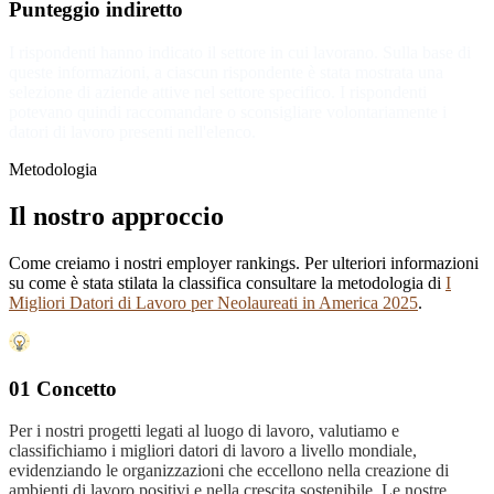
Punteggio indiretto
I rispondenti hanno indicato il settore in cui lavorano. Sulla base di
queste informazioni, a ciascun rispondente è stata mostrata una
selezione di aziende attive nel settore specifico. I rispondenti
potevano quindi raccomandare o sconsigliare volontariamente i
datori di lavoro presenti nell'elenco.
Metodologia
Il nostro approccio
Come creiamo i nostri employer rankings. Per ulteriori informazioni
su come è stata stilata la classifica consultare la metodologia di
I
Migliori Datori di Lavoro per Neolaureati in America 2025
.
01 Concetto
Per i nostri progetti legati al luogo di lavoro, valutiamo e
classifichiamo i migliori datori di lavoro a livello mondiale,
evidenziando le organizzazioni che eccellono nella creazione di
ambienti di lavoro positivi e nella crescita sostenibile. Le nostre