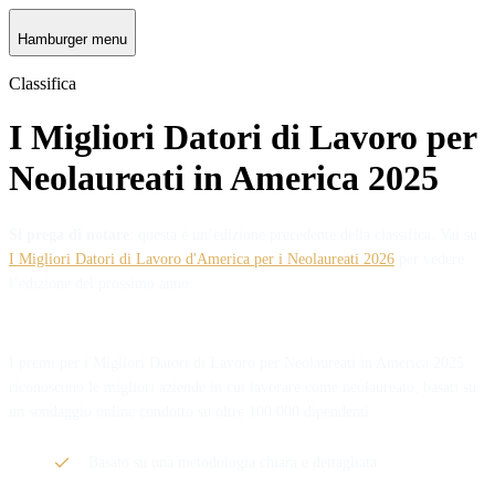
Hamburger menu
Classifica
I Migliori Datori di Lavoro per
Neolaureati in America 2025
Si prega di notare
: questa è un’edizione precedente della classifica. Vai su
I Migliori Datori di Lavoro d'America per i Neolaureati 2026
per vedere
l’edizione del prossimo anno.
I premi per i Migliori Datori di Lavoro per Neolaureati in America 2025
riconoscono le migliori aziende in cui lavorare come neolaureato, basati su
un sondaggio online condotto su oltre 100.000 dipendenti.
Basato su una metodologia chiara e dettagliata