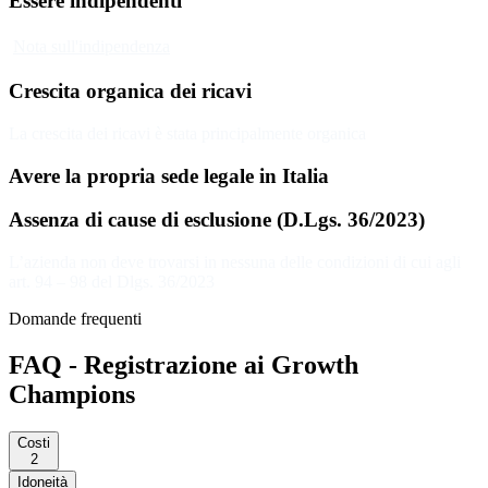
Essere indipendenti
Nota sull'indipendenza
Crescita organica dei ricavi
La crescita dei ricavi è stata principalmente organica
Avere la propria sede legale in Italia
Assenza di cause di esclusione (D.Lgs. 36/2023)
L’azienda non deve trovarsi in nessuna delle condizioni di cui agli
art. 94 – 98 del Dlgs. 36/2023
Domande frequenti
FAQ - Registrazione ai Growth
Champions
Costi
2
Idoneità