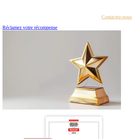
Chaque lauréat est contacté par e-mail avec des instructions pour
accéder au portail des récompenses.
Vous n'êtes pas sûr d'avoir reçu ces informations ?
Contactez-nous
.
Réclamez votre récompense