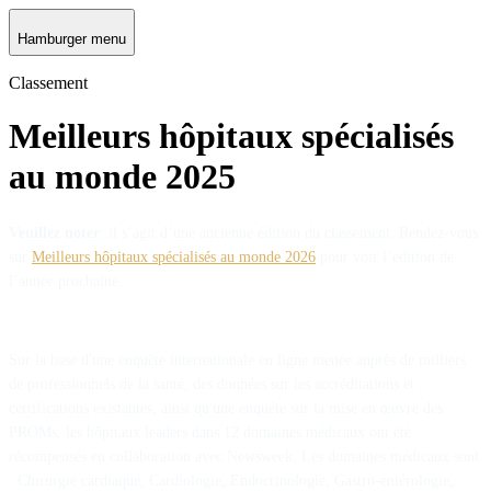
Hamburger menu
Classement
Meilleurs hôpitaux spécialisés
au monde 2025
Veuillez noter
: il s’agit d’une ancienne édition du classement. Rendez-vous
sur
Meilleurs hôpitaux spécialisés au monde 2026
pour voir l’édition de
l’année prochaine.
Sur la base d'une enquête internationale en ligne menée auprès de milliers
de professionnels de la santé, des données sur les accréditations et
certifications existantes, ainsi qu'une enquête sur la mise en œuvre des
PROMs, les hôpitaux leaders dans 12 domaines médicaux ont été
récompensés en collaboration avec Newsweek. Les domaines médicaux sont
: Chirurgie cardiaque, Cardiologie, Endocrinologie, Gastro-entérologie,