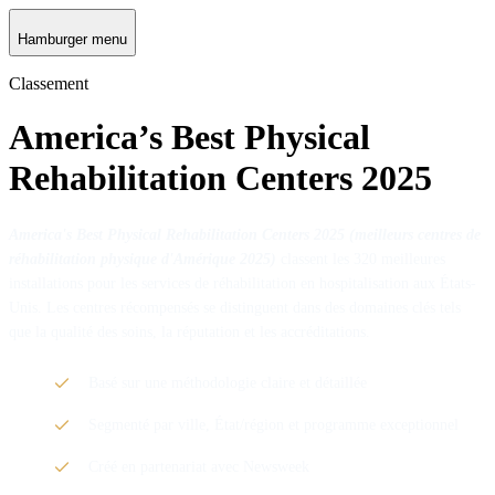
Hamburger menu
Classement
America’s Best Physical
Rehabilitation Centers 2025
America's Best Physical Rehabilitation Centers 2025 (meilleurs centres de
réhabilitation physique d'Amérique 2025)
classent les 320 meilleures
installations pour les services de réhabilitation en hospitalisation aux États-
Unis. Les centres récompensés se distinguent dans des domaines clés tels
que la qualité des soins, la réputation et les accréditations.
Basé sur une méthodologie claire et détaillée
Segmenté par ville, État/région et programme exceptionnel
Créé en partenariat avec Newsweek