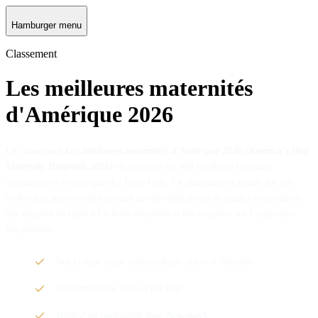
Hamburger menu
Classement
Les meilleures maternités
d'Amérique 2026
Le classement
Les meilleures maternités d'Amérique 2026 (America's Best
Maternity Hospitals 2026)
récompense les 460 meilleurs hôpitaux
spécialisés en obstétrique des États-Unis. Ce classement s'appuie sur des
recherches approfondies portant sur des indicateurs de qualité hospitalière,
une enquête en ligne à l'échelle nationale et des enquêtes sur l'expérience
des patients.
Sur la base d'une méthodologie claire et détaillée
Classement par ville et par État
Réalisé en partenariat avec Newsweek