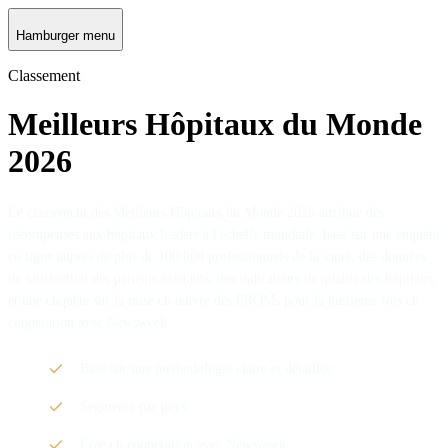
Hamburger menu
Classement
Meilleurs Hôpitaux du Monde
2026
Le classement des Meilleurs Hôpitaux du Monde 2026 attribue des
récompenses aux hôpitaux leaders à l'échelle mondiale, basé sur une enquête
en ligne auprès de plus de 100 000 professionnels de la santé, des données
de satisfaction des patients existants, des indicateurs de qualité des hôpitaux
et une enquête sur la mise en œuvre des PROMs pour la huitième fois en
coopération avec Newsweek.
Basé sur une méthodologie claire et détaillée
Segmenté par pays
Créé en coopération avec Newsweek