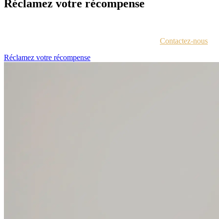
Réclamez votre récompense
Chaque lauréat est contacté par e-mail avec des instructions pour acc
Vous n'êtes pas sûr d'avoir reçu ces informations ?
Contactez-nous
.
Réclamez votre récompense