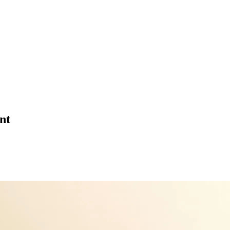
nt
prochaine édition de ce classement, veuillez vous inscrire ci-dessous ou