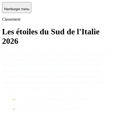
Hamburger menu
Classement
Les étoiles du Sud de l'Italie
2026
Le classement italien «Stelle del Sud 2026» récompense les 200 entreprises
les plus dynamiques du sud de l'Italie qui ont enregistré les meilleures
performances entre 2021 et 2024 en termes de chiffre d'affaires, de
croissance des effectifs et d'augmentation des actifs. La sélection s'est
appuyée sur une étude approfondie combinant un sondage en ligne et une
analyse documentaire de données certifiées afin d'identifier les entreprises
contribuant au développement économique de la région.
Sur la base d'une méthodologie claire et détaillée
Réalisé en partenariat avec Il Sole 24 Ore