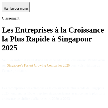
Hamburger menu
Classement
Les Entreprises à la Croissance
la Plus Rapide à Singapour
2025
Veuillez noter
: il s’agit d’une ancienne édition du classement. Rendez-vous
sur
Singapore’s Fastest Growing Companies 2026
pour voir l’édition de
l’année prochaine.
Les récompenses des entreprises à la croissance la plus rapide de Singapour
2025 honorent les 100 entreprises singapouriennes ayant connu la plus forte
croissance de chiffre d'affaires entre 2020 et 2023.