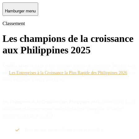
Hamburger menu
Classement
Les champions de la croissance
aux Philippines 2025
Veuillez noter
: il s’agit d’une ancienne édition du classement. Rendez-vous
sur
Les Entreprises à la Croissance la Plus Rapide des Philippines 2026
pour
voir l’édition de l’année prochaine.
Les Champions de la Croissance des Philippines 2025
récompensent les 50
entreprises philippines ayant connu la plus forte croissance de chiffre
d'affaires entre 2020 et 2023.
Basé sur une méthodologie claire et détaillée