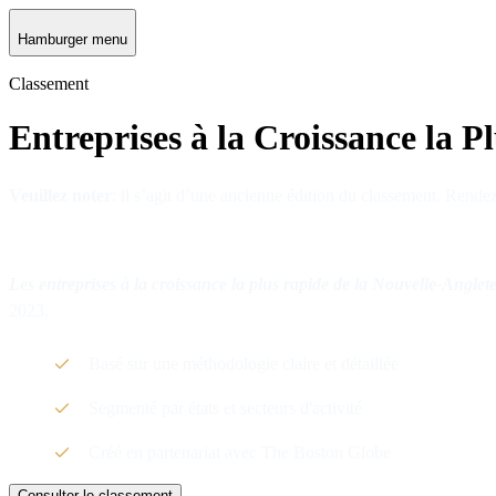
Hamburger menu
Classement
Entreprises à la Croissance la P
Veuillez noter
: il s’agit d’une ancienne édition du classement. Rend
Les entreprises à la croissance la plus rapide de la Nouvelle-Anglet
2023.
Basé sur une méthodologie claire et détaillée
Segmenté par états et secteurs d'activité
Créé en partenariat avec The Boston Globe
Consulter le classement