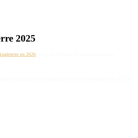
erre 2025
-Angleterre en 2026
pour voir l’édition de l’année prochaine.
t connu la plus forte croissance de chiffre d'affaires entre 2020 et