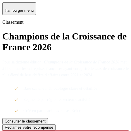
Hamburger menu
Classement
Champions de la Croissance de
France 2026
Pour sa dixième édition,
Champions de la Croissance de France 2026
met
à l'honneur les entreprises françaises ayant enregistré le taux de croissance le
plus élevé de leur chiffre d'affaires entre 2021 et 2024.
Basé sur une méthodologie claire et détaillée
Segmenté par région et secteur d'activité
Créé en partenariat avec Les Echos
Consulter le classement
Réclamez votre récompense