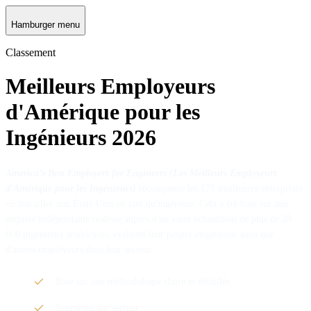
Hamburger menu
Classement
Meilleurs Employeurs
d'Amérique pour les
Ingénieurs 2026
America’s Best Employers for Engineers (Les Meilleurs Employeurs
d'Amérique pour les Ingénieurs)
récompense les 175 meilleures entreprises
où travailler aux États-Unis en tant qu'ingénieur. Cela a été basé sur une
enquête indépendante réalisée auprès d'un vaste échantillon de plus de 28
000 ingénieurs américains, évaluant leur propre employeur ainsi que
d'autres employeurs dans leur secteur.
Basé sur une méthodologie claire et détaillée
Segmenté par secteur