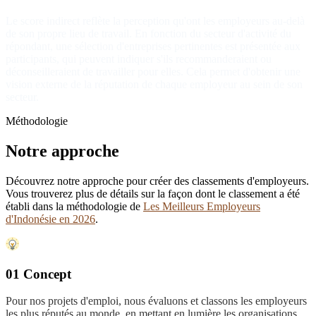
Le score indirect reflète la perception qu'ont les employeurs au-delà
de son propre lieu de travail. En fonction du secteur d'activité du
répondant, une sélection d'entreprises pertinentes est présentée aux
participants, qui peuvent indiquer s'ils recommanderaient ou
déconseilleraient de travailler pour elles. Cela permet d'obtenir une
vision externe de la réputation de chaque employeur au sein de son
secteur.
Méthodologie
Notre approche
Découvrez notre approche pour créer des classements d'employeurs.
Vous trouverez plus de détails sur la façon dont le classement a été
établi dans la méthodologie de
Les Meilleurs Employeurs
d'Indonésie en 2026
.
01 Concept
Pour nos projets d'emploi, nous évaluons et classons les employeurs
les plus réputés au monde, en mettant en lumière les organisations