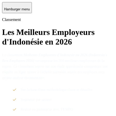
Hamburger menu
Classement
Les Meilleurs Employeurs
d'Indonésie en 2026
Le classement
Meilleurs Employeurs d'Indonésie en 2026 (
Indonesia's
Best Employers 2026)
récompense les 300 meilleurs employeurs de la
région. Ce classement repose sur une étude approfondie comprenant une
enquête en ligne menée à l'échelle nationale auprès des employés ainsi
qu'une analyse documentaire.
Sur la base d'une méthodologie claire et détaillée
Segmenté par secteur
Réalisé en partenariat avec TEMPO