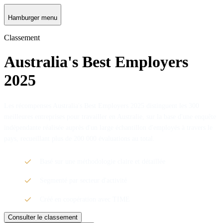
Hamburger menu
Classement
Australia's Best Employers
2025
Les récompenses Australia's Best Employers 2025 distinguent les 300
meilleures entreprises pour travailler en Australie, sur la base d'une enquête
indépendante réalisée auprès d'un large échantillon d'employés à travers le
pays, recueillant plus de 200 000 évaluations au total.
Basé sur une méthodologie claire et détaillée
Segmenté par secteur d'activité
Créé en coopération avec TIME
Consulter le classement