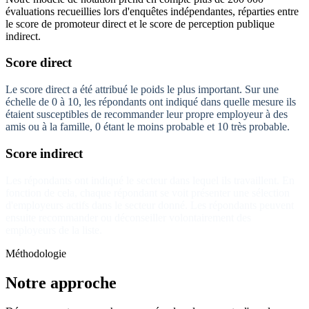
évaluations recueillies lors d'enquêtes indépendantes, réparties entre
le score de promoteur direct et le score de perception publique
indirect.
Score direct
Le score direct a été attribué le poids le plus important. Sur une
échelle de 0 à 10, les répondants ont indiqué dans quelle mesure ils
étaient susceptibles de recommander leur propre employeur à des
amis ou à la famille, 0 étant le moins probable et 10 très probable.
Score indirect
Les répondants ont indiqué le secteur dans lequel ils travaillent. En
fonction de cela, chaque répondant se voit présenter une sélection
d'employeurs actifs dans le secteur donné. Les répondants peuvent
ensuite recommander ou déconseiller volontairement des
employeurs de la liste.
Méthodologie
Notre approche