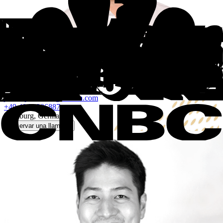
DE
Jannis Plachetka
Sales Manager
jannis.plachetka@statista.com
+49 40 74306887
Hamburg, Germany
Reservar una llamada