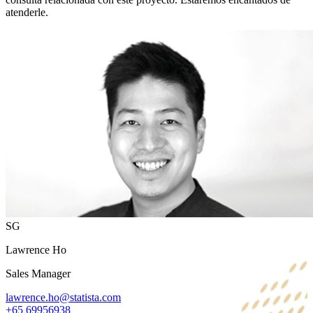
atenderle.
SG
Lawrence Ho
Sales Manager
lawrence.ho@statista.com
+65 69956938