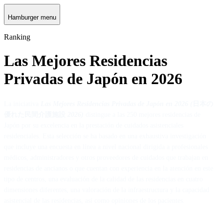
Hamburger menu
Ranking
Las Mejores Residencias
Privadas de Japón en 2026
La iniciativa
Las Mejores Residencias Privadas de Japón en 2026 (
日本の
優れた民間介護施設
2026)
distingue a las 250 mejores residencias de
Japón por su excelencia en la prestación de cuidados asistenciales
residenciales. Esta selección se ha basado en una exhaustiva investigación
que incluye una encuesta en línea a nivel nacional dirigida a profesionales
médicos, administradores y otros proveedores de cuidados que trabajan en
residencias de ancianos o que cuentan con experiencia en la atención en este
tipo de centros, una evaluación de la calidad de las residencias en cuatro
dimensiones diferentes, una valoración de la infraestructura y la capacidad
asistencial de las residencias, así como opiniones de los pacientes.