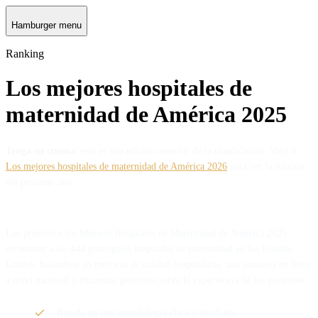
Hamburger menu
Ranking
Los mejores hospitales de
maternidad de América 2025
Tenga en cuenta
: esta es una edición anterior de la clasificación. Vaya a
Los mejores hospitales de maternidad de América 2026
para ver la edición
del próximo año.
Los premios a los Mejores Hospitales de Maternidad de América 2025
reconocen a los 444 principales hospitales de maternidad en los Estados
Unidos, basándose en métricas de calidad hospitalaria, una encuesta en línea
a nivel nacional y encuestas generales sobre la experiencia de los pacientes.
Basado en una metodología clara y detallada