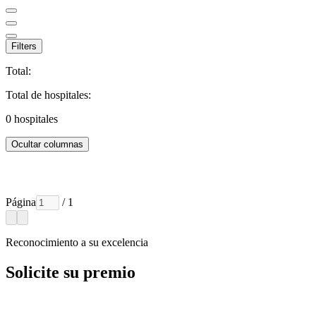
Filters
Total:
Total de hospitales:
0
hospitales
Ocultar columnas
Página
/ 1
Reconocimiento a su excelencia
Solicite su premio
Cada entidad galardonada recibe un correo electrónico con las
instrucciones para acceder al portal de premios.