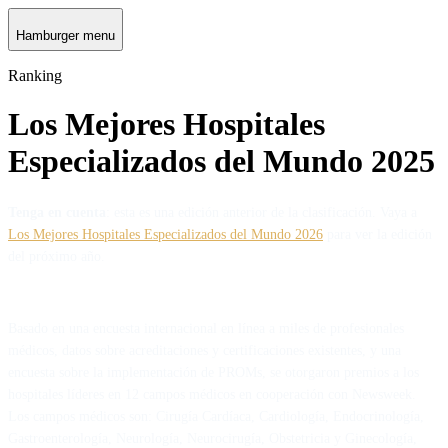
Hamburger menu
Ranking
Los Mejores Hospitales
Especializados del Mundo 2025
Tenga en cuenta
: esta es una edición anterior de la clasificación. Vaya a
Los Mejores Hospitales Especializados del Mundo 2026
para ver la edición
del próximo año.
Basado en una encuesta internacional en línea a miles de profesionales
médicos, datos sobre acreditaciones y certificaciones existentes, y una
encuesta sobre la implementación de PROMs, se otorgaron premios a los
hospitales líderes en 12 campos médicos en cooperación con Newsweek.
Los campos médicos son: Cirugía Cardíaca, Cardiología, Endocrinología,
Gastroenterología, Neurología, Neurocirugía, Obstetricia y Ginecología,