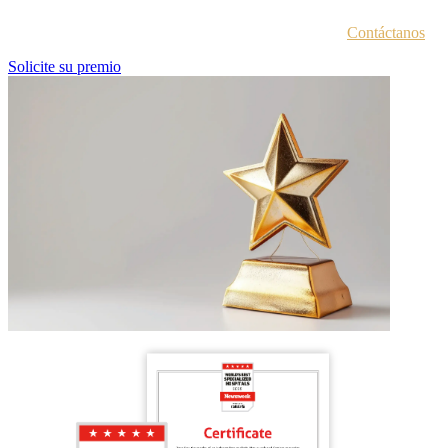
¿No estás seguro de haber recibido esta información?
Contáctanos
.
Solicite su premio